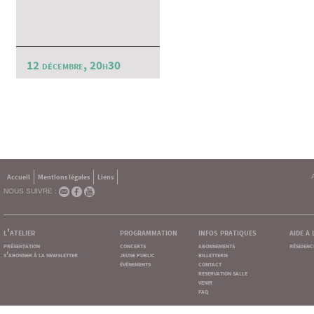
12 décembre, 20h30
Accueil
Mentions légales
Liens
NOUS SUIVRE :
l'atelier
programmation
infos pratiques
aide à
présentation
concerts
abonnements
résidenc
s'abonner à la newsletter
jeune public
billetterie
événements
contact
reservation salle
venir
faq