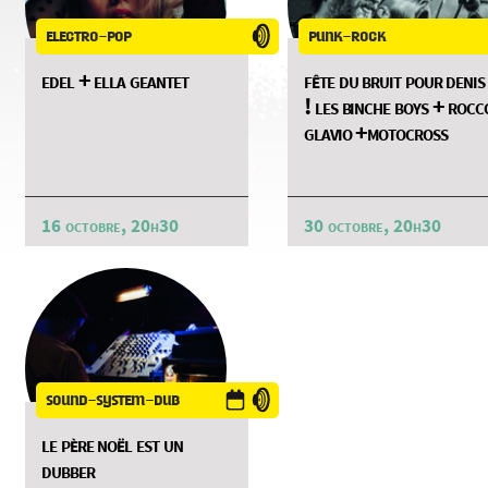
electro-pop
punk-rock
edel + ella geantet
fête du bruit pour denis
! les binche boys + rocc
glavio +motocross
16 octobre, 20h30
30 octobre, 20h30
sound-system-dub
le père noël est un
dubber