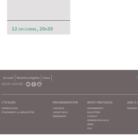
12 décembre, 20h30
Accueil
Mentions légales
Liens
NOUS SUIVRE :
l'atelier
programmation
infos pratiques
aide à
présentation
concerts
abonnements
résidenc
s'abonner à la newsletter
jeune public
billetterie
événements
contact
reservation salle
venir
faq