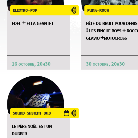
electro-pop
punk-rock
edel + ella geantet
fête du bruit pour denis
! les binche boys + rocc
glavio +motocross
16 octobre, 20h30
30 octobre, 20h30
sound-system-dub
le père noël est un
dubber