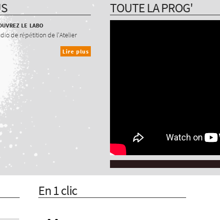
US
TOUTE LA PROG'
uvrez le labo
udio de répétition de l'Atelier
Lire plus
En 1 clic