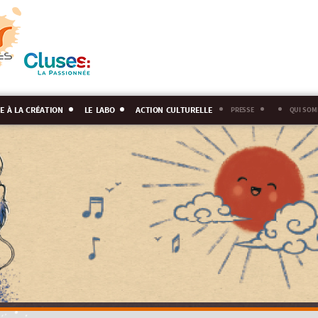
e à la création
le labo
action culturelle
presse
qui som