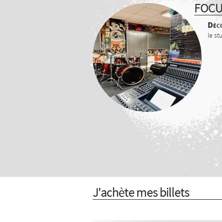
FOC
Déco
le st
J'achète mes billets