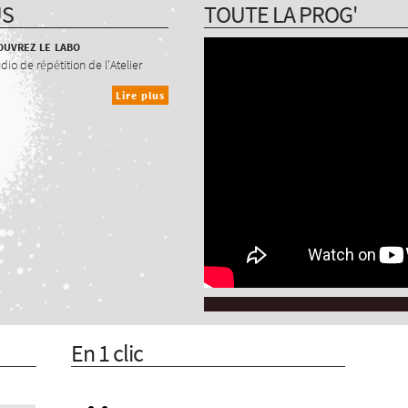
US
TOUTE LA PROG'
uvrez le labo
udio de répétition de l'Atelier
Lire plus
En 1 clic