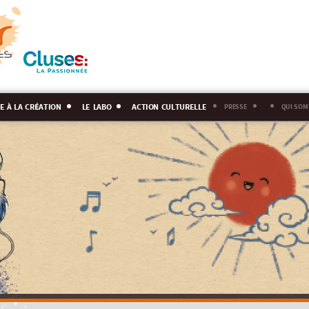
e à la création
le labo
action culturelle
presse
qui som