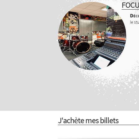
FOC
Déco
le st
J'achète mes billets