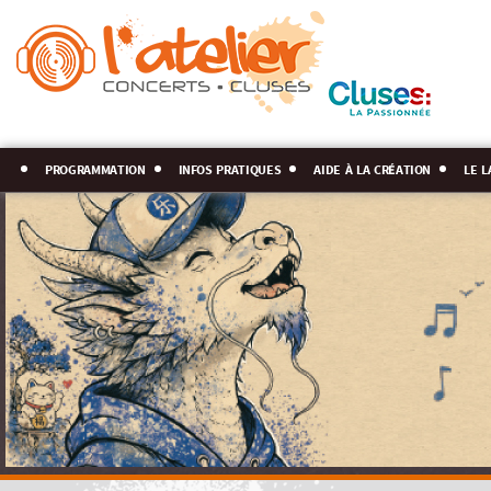
programmation
infos pratiques
aide à la création
le l