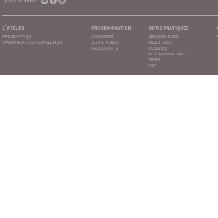
NOUS SUIVRE :
l'atelier
programmation
infos pratiques
présentation
concerts
abonnements
s'abonner à la newsletter
jeune public
billetterie
événements
contact
reservation salle
venir
faq