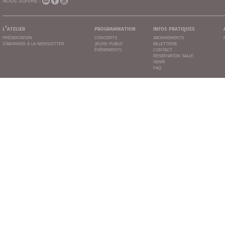
NOUS SUIVRE :
l'atelier
programmation
infos pratiques
présentation
concerts
abonnements
s'abonner à la newsletter
jeune public
billetterie
événements
contact
reservation salle
venir
faq