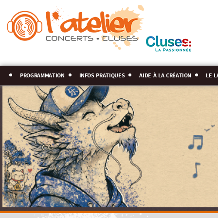
programmation
infos pratiques
aide à la création
le l