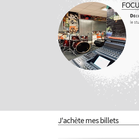
FOC
Déco
le st
J'achète mes billets