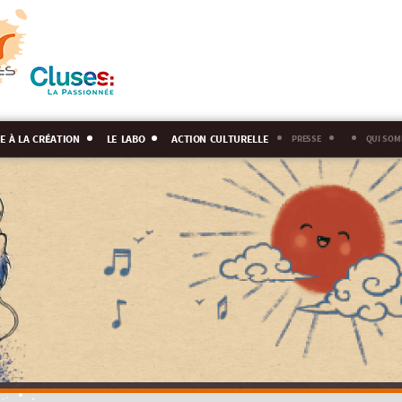
e à la création
le labo
action culturelle
presse
qui som