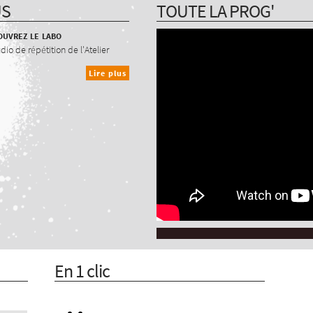
US
TOUTE LA PROG'
uvrez le labo
udio de répétition de l'Atelier
Lire plus
En 1 clic