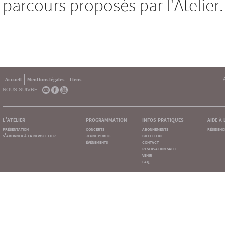
parcours proposés par l'Atelier.
Accueil
Mentions légales
Liens
NOUS SUIVRE :
l'atelier
programmation
infos pratiques
aide à
présentation
concerts
abonnements
résidenc
s'abonner à la newsletter
jeune public
billetterie
événements
contact
reservation salle
venir
faq