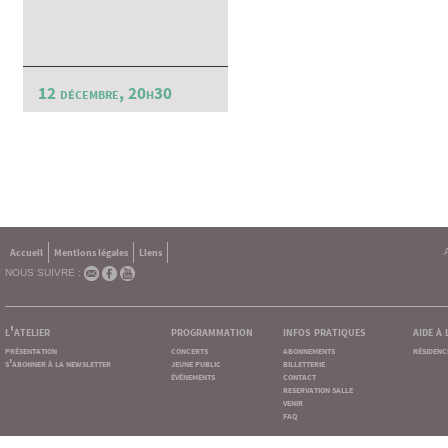
12 décembre, 20h30
Accueil
Mentions légales
Liens
NOUS SUIVRE :
l'atelier
programmation
infos pratiques
aide à
présentation
concerts
abonnements
résidenc
s'abonner à la newsletter
jeune public
billetterie
événements
contact
reservation salle
venir
faq