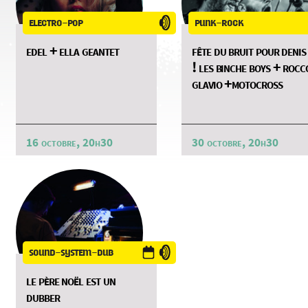
electro-pop
punk-rock
edel + ella geantet
fête du bruit pour denis
! les binche boys + rocc
glavio +motocross
16 octobre, 20h30
30 octobre, 20h30
sound-system-dub
le père noël est un
dubber