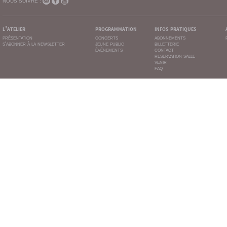
NOUS SUIVRE :
l'atelier
programmation
infos pratiques
présentation
concerts
abonnements
s'abonner à la newsletter
jeune public
billetterie
événements
contact
reservation salle
venir
faq