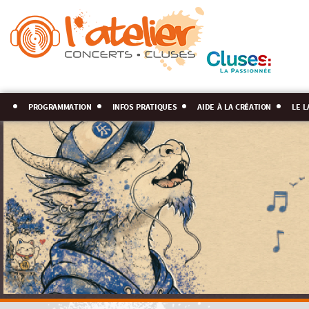
programmation
infos pratiques
aide à la création
le l