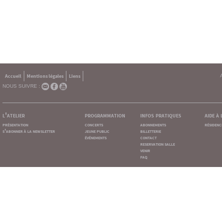
Accueil
Mentions légales
Liens
NOUS SUIVRE :
l'atelier
programmation
infos pratiques
aide à
présentation
concerts
abonnements
résidenc
s'abonner à la newsletter
jeune public
billetterie
événements
contact
reservation salle
venir
faq