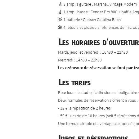
🎸 3 amplis guitare : Marshall Vintage Modern
🎸 1 ampli basse : Fender Pro 800 + baffle A
🥁 1 batterie : Gretsch Catalina Birch
🎤 4 retours et plusieurs références de micros
Les horaires d’ouvertur
Mardi, jeudi et vendredi : 16h30 – 22h30
Mercredi : 14h30 – 22h30
Les créneaux de réservation se font par t
Les tarifs
Pour louer le studio, l'adhésion est obligatoire 
Deux formules de réservation s'offrent à vous :
- 12 € la répétition de 2 heures
- 50 € la carte de 10 heures (soit 5 répétitions 
Une formule simple et avantageuse, pensée pou
Infos et réservations