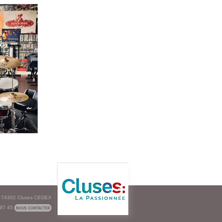
e - 74302 Cluses CEDEX
 97 45