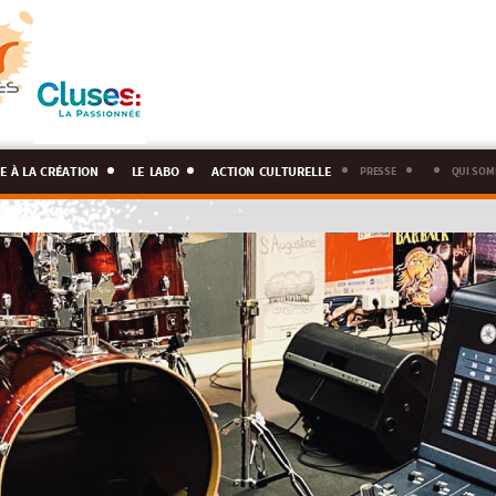
e à la création
le labo
action culturelle
presse
qui som