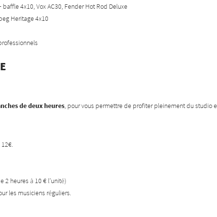
 + baffle 4x10, Vox AC30, Fender Hot Rod Deluxe
mpeg Heritage 4x10
 professionnels
e
ranches de deux heures
, pour vous permettre de profiter pleinement du studio e
: 12€.
de 2 heures à 10 € l’unité)
r les musiciens réguliers.