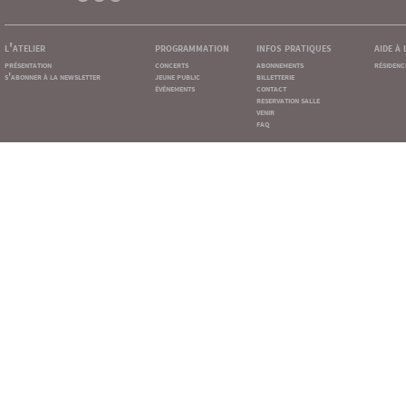
l'atelier
programmation
infos pratiques
aide à
présentation
concerts
abonnements
résidenc
s'abonner à la newsletter
jeune public
billetterie
événements
contact
reservation salle
venir
faq