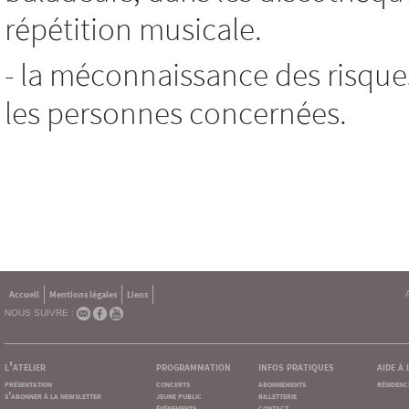
répétition musicale.
- la méconnaissance des risque
les personnes concernées.
Accueil
Mentions légales
Liens
NOUS SUIVRE :
l'atelier
programmation
infos pratiques
aide à
présentation
concerts
abonnements
résidenc
s'abonner à la newsletter
jeune public
billetterie
événements
contact